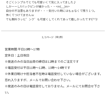
そごくシンプルでとても可愛いくて気に入ってました♪
しかーーし!!バックピンが緩かった・・<m(__)m>
自分の不注意もありますが・・・気付いた時にはもぉなくて残り１つ。
怖くてつけてませんｗ
でも無料ラッヒ゜ンク゛も可愛くしてくれてあって嬉しかったです!(^^)!
1 / 1ページ（全1件）
営業時間:平日10時～17時
定休日：土日祝日
※発送のみの当日出荷の締切は12時までのご注文です
※電話受付は平日11時～12時、13時～14時です
※休業日明けや担当者不在時は電話受付していない場合がございます。
恐れ入りますが、メールでお問い合わせ下さい。
※発送のみの日は電話受付しておりません。メールにてお問合せ下さ
い。