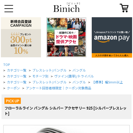
TOP
カテゴリ一覧
ブレスレット/バングル
バングル
>
>
>
カテゴリ一覧
モチーフ別
ヴァイン(唐草)/トライバル
>
>
>
カテゴリ一覧
ブレスレット/バングル
バングル
【標準】幅5mm以上
>
>
>
>
クーポン
アンケート回答者様限定｜クーポン対象商品
>
>
PICK UP
フローラルライン バングル シルバー アクセサリー 925 [シルバーブレスレッ
ト]