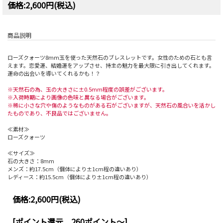
価格:2,600円(税込)
商品説明
ローズクォーツ8mm玉を使った天然石のブレスレットです。女性のための石とも言
えます。恋愛運、結婚運をアップさせ、持主の魅力を最大限に引き出してくれます。
運命の出会いを導いてくれるかも！？
※天然石の為、玉の大きさに±0.5mm程度の誤差がございます。
※入荷時期により画像の色味と異なる場合がございます。
※稀に小さな穴や傷のようなものがある石がございますが、天然石の風合いを活かし
たものであり、不良品ではございません。
≪素材≫
ローズクォーツ
≪サイズ≫
石の大きさ：8mm
メンズ：約17.5cm（個体により±1cm程の違いあり）
レディース：約15.5cm（個体により±1cm程の違いあり）
価格:
2,600円
(税込)
[ポイント還元 260ポイント～]