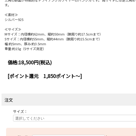
三角の断面が特徴的なトライアングルワイヤーのバングルです。 両サイドには逆三角形
す。
≪素材≫
シルバー925
≪サイズ≫
Mサイズ：内径横約62mm、縦約50mm（腕周り約17.5cmまで）
Sサイズ：内径横約55mm、縦約44mm（腕周り約15.5cmまで）
幅:約5mm、厚み:約3.5mm
重量:約15g（Sサイズ測定）
価格:
18,500円
(税込)
[ポイント還元 1,850ポイント～]
注文
サイズ：