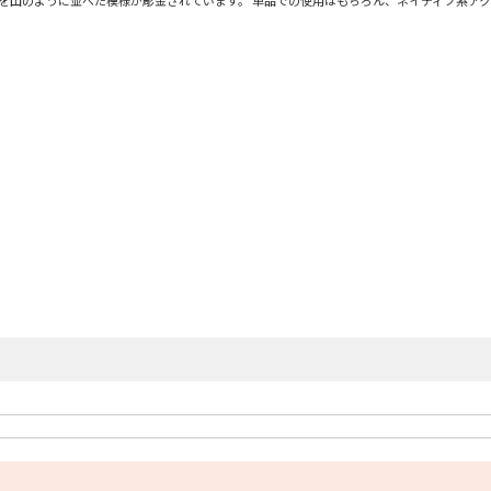
を山のように並べた模様が彫金されています。 単品での使用はもちろん、ネイティブ系ア