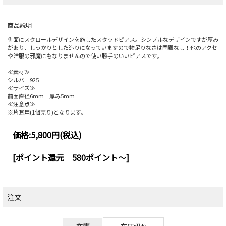
商品説明
側面にスクロールデザインを施したスタッドピアス。シンプルなデザインですが厚み
があり、しっかりとした造りになっていますので物足りなさは問題なし！他のアクセ
や洋服の邪魔にもなりませんので使い勝手のいいピアスです。
≪素材≫
シルバー925
≪サイズ≫
前面直径6mm 厚み5mm
≪注意点≫
※片耳用(1個売り)となります。
価格:
5,800円
(税込)
[ポイント還元 580ポイント～]
注文