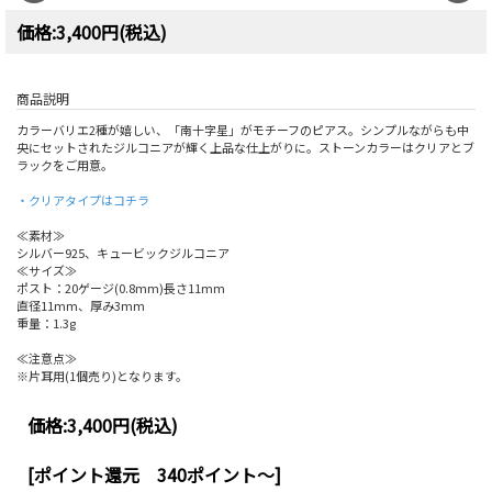
価格:3,400円(税込)
商品説明
カラーバリエ2種が嬉しい、「南十字星」がモチーフのピアス。シンプルながらも中
央にセットされたジルコニアが輝く上品な仕上がりに。ストーンカラーはクリアとブ
ラックをご用意。
・クリアタイプはコチラ
≪素材≫
シルバー925、キュービックジルコニア
≪サイズ≫
ポスト：20ゲージ(0.8mm)長さ11mm
直径11mm、厚み3mm
重量：1.3g
≪注意点≫
※片耳用(1個売り)となります。
価格:
3,400円
(税込)
[ポイント還元 340ポイント～]