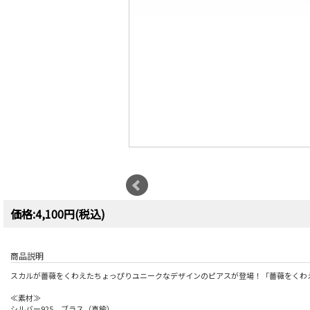
価格:4,100円(税込)
商品説明
スカルが薔薇をくわえたちょっぴりユニークなデザインのピアスが登場！「薔薇をくわ
≪素材≫
シルバー925、ブラス（真鍮）