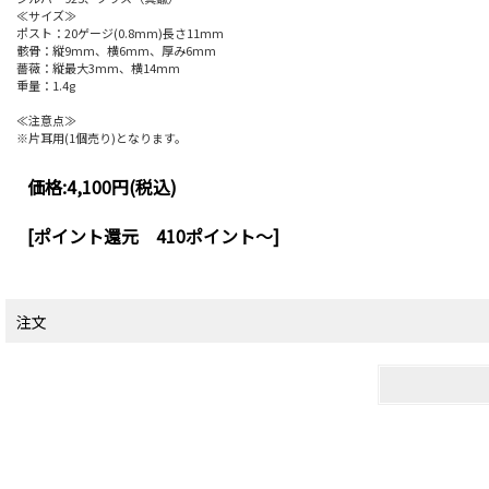
≪サイズ≫
ポスト：20ゲージ(0.8mm)長さ11mm
骸骨：縦9mm、横6mm、厚み6mm
薔薇：縦最大3mm、横14mm
重量：1.4g
≪注意点≫
※片耳用(1個売り)となります。
価格:
4,100円
(税込)
[ポイント還元 410ポイント～]
注文