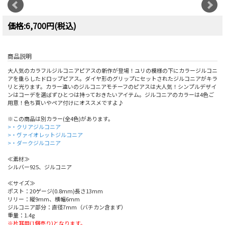
価格:6,700円(税込)
商品説明
大人気のカラフルジルコニアピアスの新作が登場！ユリの模様の下にカラージルコニ
アを垂らしたドロップピアス。ダイヤ形のグリップにセットされたジルコニアがキラ
リと光ります。カラー違いのジルコニアモチーフのピアスは大人気！シンプルデザイ
ンはコーデを選ばずひとつは持っておきたいアイテム。ジルコニアのカラーは4色ご
用意！色ち買いやペア付けにオススメですよ♪
※この商品は別カラー(全4色)があります。
>・クリアジルコニア
>・ヴァイオレットジルコニア
>・ダークジルコニア
≪素材≫
シルバー925、ジルコニア
≪サイズ≫
ポスト：20ゲージ(0.8mm)長さ13mm
リリー：縦9mm、横幅6mm
ジルコニア部分：直径7mm（バチカン含まず）
重量：1.4g
※片耳用(1個売り)となります。