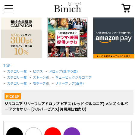
TOP
カテゴリ一覧
ピアス
ドロップ(垂下り型)
>
>
>
カテゴリ一覧
ストーン別
キュービックジルコニア
>
>
>
カテゴリ一覧
モチーフ別
リリーフレア(百合)
>
>
>
PICK UP
ジルコニア リリーフレアドロップ ピアス (レッド ジルコニア) メンズ シルバ
ー アクセサリー [シルバーピアス] 片耳用(1個売り)