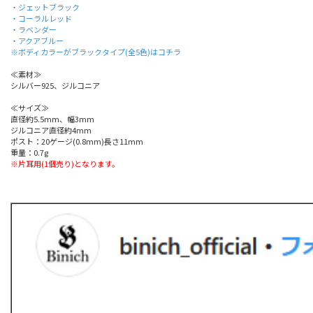
・ジェットブラック
・コーラルレッド
・ラベンダー
・アクアブルー
※ボディカラーがブラックタイプ(全5色)はコチラ
≪素材≫
シルバー925、ジルコニア
≪サイズ≫
直径約5.5mm、幅3mm
ジルコニア直径約4mm
ポスト：20ゲージ(0.8mm)長さ11mm
重量：0.7g
※片耳用(1個売り)となります。