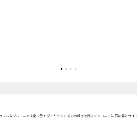
ラフルなジルコニアは全５色！ ダイヤモンド並みの輝きを誇るジルコニアは 石の裏とサイ