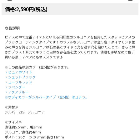
価格:2,590円(税込)
商品説明
ピアスの中で定番アイテムといえる円形型のジルコニアを使用したスタッドピアスの
ブラックコーティングタイプです！カラフルなジルコニアは全５色！ダイヤモンド並
みの輝きを誇るジルコニアは石の裏とサイドに光を通す穴を設けたことで、さらに輝
きがプラス！耳元でキラっと自然な存在感を放ってくれます。値段も手頃なので色チ
買い必須！？ペアにもオススメです♪
※この商品は別カラー(全5色)があります。
・ピュアホワイト
・ジェットブラック
・コーラルレッド
・ラベンダー
・アクアブルー
※ボディカラーがシルバータイプ（全5色）はコチラ。
≪素材≫
シルバー925、ジルコニア
≪サイズ≫
直径約5.5mm、幅3mm
ジルコニア直径約4mm
ポスト：20ゲージ(0.8mm)長さ11mm