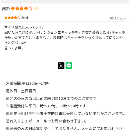
総評:
4.0
ZK様
2021/01/14
サイズ感気に入ってます。
届いた時まさにポルト!テンション〓キャッチを引き抜き装着したら?キャッチ
が届いた方向だと止まらない。装着時はキャッチをひっくり返して使うとや
っと気づいた!
言ってよ〓。
営業時間:平日10時～17時
定休日：土日祝日
※発送のみの当日出荷の締切は12時までのご注文です
※電話受付は平日11時～12時、13時～14時です
※休業日明けや担当者不在時は電話受付していない場合がございます。
恐れ入りますが、メールでお問い合わせ下さい。
※発送のみの日は電話受付しておりません。メールにてお問合せ下さ