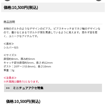
価格:10,500円(税込)
商品説明
本物のボルトのようなデザインのピアス。 ピアスキャッチまでネジ軸のデザインな
ので、着けるとまるでボルトが耳を貫通しているように見えます。 思わず目を惹
く、ユニークなアイテムです。
≪素材≫
シルバー925
≪サイズ≫
直径約8mm、厚み約5mm
キャッチ部分直径約5mm、長さ:約12mm
ポスト：20ゲージ(0.8mm)、長さ10mm
重量：3g
≪注意点≫
※片耳用(1個売り)となります。
>> ミニチュアアクセ特集
価格:
10,500円
(税込)