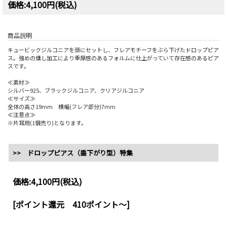
価格:4,100円(税込)
商品説明
キュービックジルコニアを頭にセットし、フレアモチーフをぶら下げたドロップピア
ス。強めの燻し加工により重厚感のあるフォルムに仕上がっていて存在感のあるピア
スです。
≪素材≫
シルバー925、ブラックジルコニア、クリアジルコニア
≪サイズ≫
全体の高さ19mm 横幅(フレア部分)7mm
≪注意点≫
※片耳用(1個売り)となります。
>> ドロップピアス（垂下がり型）特集
価格:
4,100円
(税込)
[ポイント還元 410ポイント～]