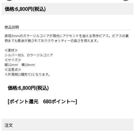
価格:6,800円(税込)
商品説明
直径3mmのカラージルコニアが耳元にアクセントを加える秀作ピアス。ピアスの裏
側までも彫金が施されておりクウォリティーの高さを伺えます。
≪素材≫
シルバー925、カラージルコニア
≪サイズ≫
縦12mm 横10mm
≪注意点≫
※片耳用(1個売り)となります。
価格:
6,800円
(税込)
[ポイント還元 680ポイント～]
注文