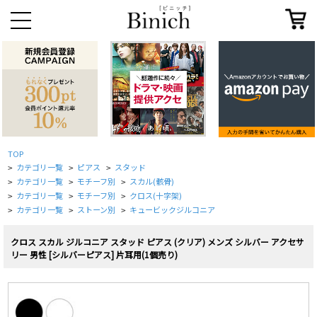
TOP
カテゴリ一覧
ピアス
スタッド
>
>
>
カテゴリ一覧
モチーフ別
スカル(骸骨)
>
>
>
カテゴリ一覧
モチーフ別
クロス(十字架)
>
>
>
カテゴリ一覧
ストーン別
キュービックジルコニア
>
>
>
クロス スカル ジルコニア スタッド ピアス (クリア) メンズ シルバー アクセサ
リー 男性 [シルバーピアス] 片耳用(1個売り)