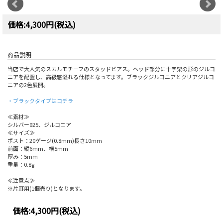
価格:4,300円(税込)
商品説明
当店で大人気のスカルモチーフのスタッドピアス。ヘッド部分に十字架の形のジルコ
ニアを配置し、高級感溢れる仕様となってます。ブラックジルコニアとクリアジルコ
ニアの2色展開。
・ブラックタイプはコチラ
≪素材≫
シルバー925、ジルコニア
≪サイズ≫
ポスト：20ゲージ(0.8mm)長さ10mm
前面：縦6mm、横5mm
厚み：5mm
重量：0.8g
≪注意点≫
※片耳用(1個売り)となります。
価格:
4,300円
(税込)