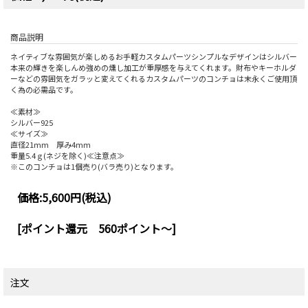
商品説明
ネイティブな雰囲気が楽しめるお手軽カスタムパーツシンプルなデザインはシルバー
本来の輝きを楽しんめ強めの燻し加工が重厚感を与えてくれます。財布やキーホルダ
ーなどの雰囲気をガラッと変えてくれるカスタムパーツのコンチョは末永くご使用頂
く為の必需品です。
≪素材≫
シルバー925
≪サイズ≫
直径21mm 厚み4mm
重量5.4ｇ(ネジを除く)≪注意点≫
※このコンチョは1個売り(バラ売り)となります。
価格:
5,600円
(税込)
[ポイント還元 560ポイント～]
注文