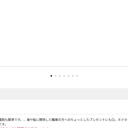
着脱も簡単です。、海や船に関係した職業の方へのちょっとしたプレゼントにも◎。ネクタ
です。