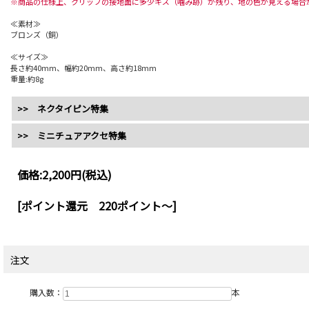
※商品の仕様上、クリップの接地面に多少キズ（噛み跡）が残り、地の色が見える場合
≪素材≫
ブロンズ（銅）
≪サイズ≫
長さ約40mm、幅約20mm、高さ約18mm
重量:約8g
>> ネクタイピン特集
>> ミニチュアアクセ特集
価格:
2,200円
(税込)
[ポイント還元 220ポイント～]
注文
購入数：
本