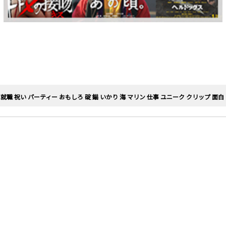
就職 祝い パーティー おもしろ 碇 錨 いかり 海 マリン 仕事 ユニーク クリップ 面白