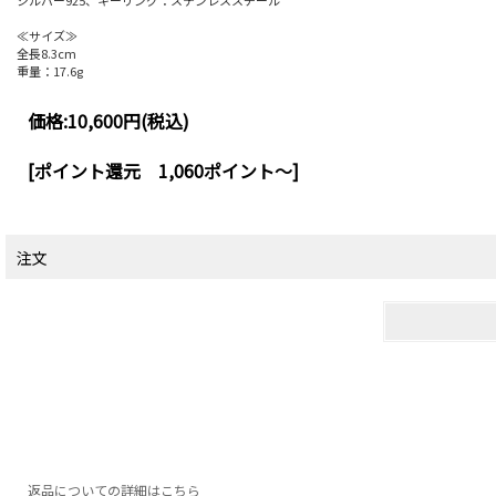
シルバー925、キーリング：ステンレススチール
≪サイズ≫
全長8.3cm
重量：17.6g
価格:
10,600円
(税込)
[ポイント還元 1,060ポイント～]
注文
返品についての詳細はこちら