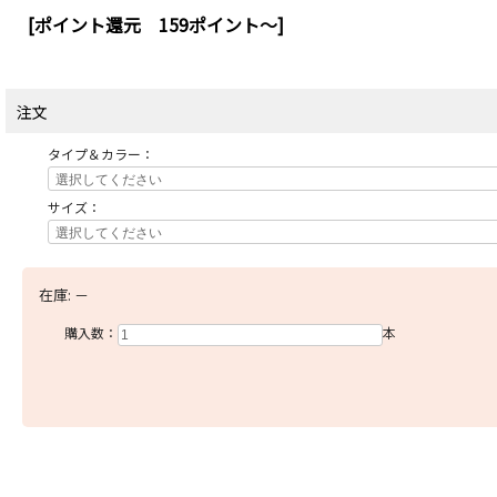
[ポイント還元 159ポイント～]
注文
タイプ＆カラー：
サイズ：
在庫:
－
購入数：
本