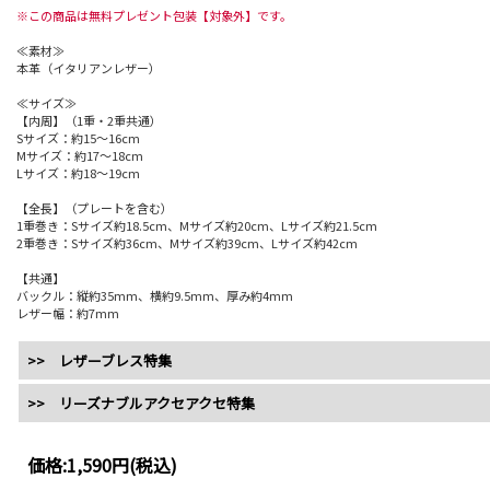
※この商品は無料プレゼント包装【対象外】です。
≪素材≫
本革（イタリアンレザー）
≪サイズ≫
【内周】（1重・2重共通）
Sサイズ：約15～16cm
Mサイズ：約17～18cm
Lサイズ：約18～19cm
【全長】（プレートを含む）
1重巻き：Sサイズ約18.5cm、Mサイズ約20cm、Lサイズ約21.5cm
2重巻き：Sサイズ約36cm、Mサイズ約39cm、Lサイズ約42cm
【共通】
バックル：縦約35mm、横約9.5mm、厚み約4mm
レザー幅：約7mm
>> レザーブレス特集
>> リーズナブルアクセアクセ特集
価格:
1,590円
(税込)