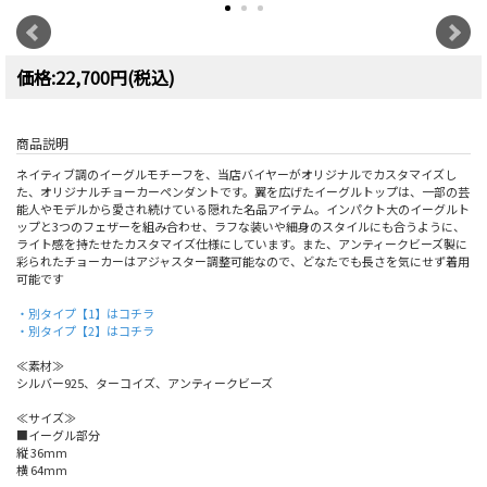
価格:22,700円(税込)
商品説明
ネイティブ調のイーグルモチーフを、当店バイヤーがオリジナルでカスタマイズし
た、オリジナルチョーカーペンダントです。翼を広げたイーグルトップは、一部の芸
能人やモデルから愛され続けている隠れた名品アイテム。インパクト大のイーグルト
ップと3つのフェザーを組み合わせ、ラフな装いや細身のスタイルにも合うように、
ライト感を持たせたカスタマイズ仕様にしています。また、アンティークビーズ製に
彩られたチョーカーはアジャスター調整可能なので、どなたでも長さを気にせず着用
可能です
・別タイプ【1】はコチラ
・別タイプ【2】はコチラ
≪素材≫
シルバー925、ターコイズ、アンティークビーズ
≪サイズ≫
■イーグル部分
縦 36mm
横 64mm