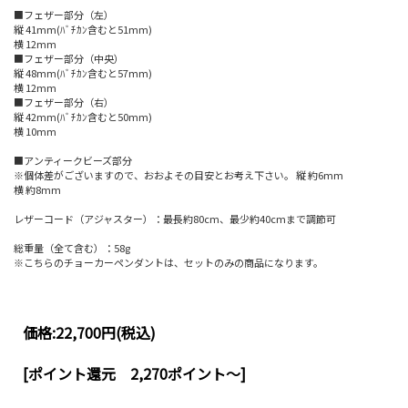
■フェザー部分（左）
縦 41mm(ﾊﾞﾁｶﾝ含むと51mm)
横 12mm
■フェザー部分（中央）
縦 48mm(ﾊﾞﾁｶﾝ含むと57mm)
横 12mm
■フェザー部分（右）
縦 42mm(ﾊﾞﾁｶﾝ含むと50mm)
横 10mm
■アンティークビーズ部分
※個体差がございますので、おおよその目安とお考え下さい。 縦 約6mm
横 約8mm
レザーコード（アジャスター）：最長約80cm、最少約40cmまで調節可
総重量（全て含む）：58g
※こちらのチョーカーペンダントは、セットのみの商品になります。
価格:
22,700円
(税込)
[ポイント還元 2,270ポイント～]