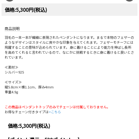
価格:5,300円(税込)
商品説明
羽毛の一本一本が繊細に表現されたペンダントになります。まるで本物のフェザーの
ようなデザインはスタイルに爽やかな印象を与えてくれます。フェザーモチーフには
飛躍することの意味が込められています。 身に着けることにより能力を伸ばし長所
を高めてくれると言われているので、なにかに挑戦するときに身に着けると良いとさ
れています。
≪素材≫
シルバー925
≪サイズ≫
縦5.8cm×横1.1cm、厚み4mm
重量4.9g
この商品はペンダントトップのみでチェーンは付属しておりません。
お得なチェーン付きタイプは
>こちら
価格:
5,300円
(税込)