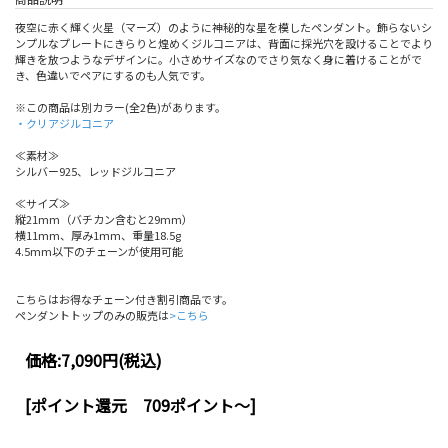
夜空に赤く輝く火星（マーズ）のように神秘的な星を模したペンダント。飾らないシ
ンプルなプレートにきらりと煌めくジルコニアは、背面に採光穴を設けることでより
輝きを放つようなデザインに。小さめサイズなのでさり気なく身に着けることがで
き、色違いでペアにするのも人気です。
※この商品は別カラー(全2色)があります。
・クリアジルコニア
≪素材≫
シルバー925、レッドジルコニア
≪サイズ≫
縦21mm（バチカン含むと29mm）
横11mm、厚み1mm、重量18.5g
4.5mm以下のチェーンが使用可能
こちらはお得なチェーン付き割引商品です。
ペンダントトップのみの販売は
>こちら
価格:
7,090円
(税込)
[ポイント還元 709ポイント～]