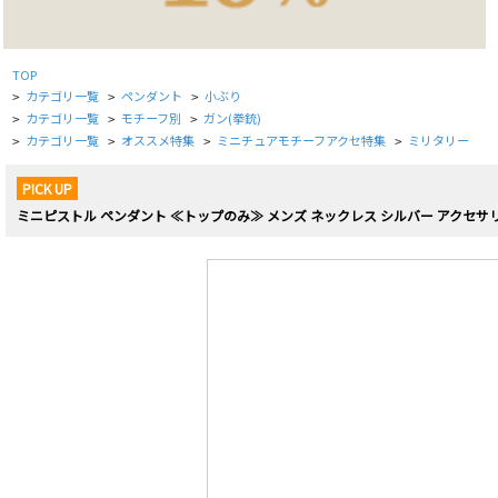
TOP
カテゴリ一覧
ペンダント
小ぶり
>
>
>
カテゴリ一覧
モチーフ別
ガン(拳銃)
>
>
>
カテゴリ一覧
オススメ特集
ミニチュアモチーフアクセ特集
ミリタリー
>
>
>
>
PICK UP
ミニピストル ペンダント ≪トップのみ≫ メンズ ネックレス シルバー アクセサリ