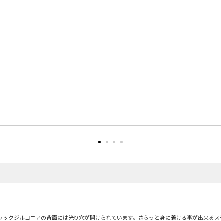
ラックジルコニアの背面には光り穴が開けられています。さらっと身に着ける事が出来るス