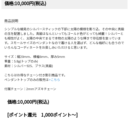
価格:10,000円(税込)
商品説明
シンプルな細見のシルバースティックの下部に太陽の模様を彫り込、その中央に真鍮
の玉を配置しました。真鍮はなんといってもゴールド色がとっても綺麗！シルバーと
も相性がよく、太陽の中央でまるで本物の太陽のような輝きで存在感を放っていま
す。スモールサイズのペンダントなので着ける人を選ばず、どんな格好にも合うので
いろんなコーディネートをお楽しみいただけると思います。
サイズ：縦20mm、横幅6mm、厚み5mm
重量：5.8g(トップのみ)
素材：シルバー925、ブラス(真鍮)
こちらはお得なチェーン付き割引商品です。
ペンダントトップのみの販売は
>こちら
付属チェーン：2mmアズキチェーン
価格:
10,000円
(税込)
[ポイント還元 1,000ポイント～]