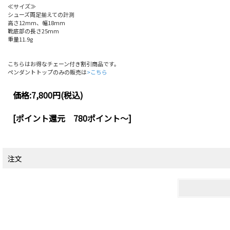
≪サイズ≫
シューズ両足揃えての計測
高さ12mm、幅18mm
靴底部の長さ25mm
重量11.9g
こちらはお得なチェーン付き割引商品です。
ペンダントトップのみの販売は
>こちら
価格:
7,800円
(税込)
[ポイント還元 780ポイント～]
注文