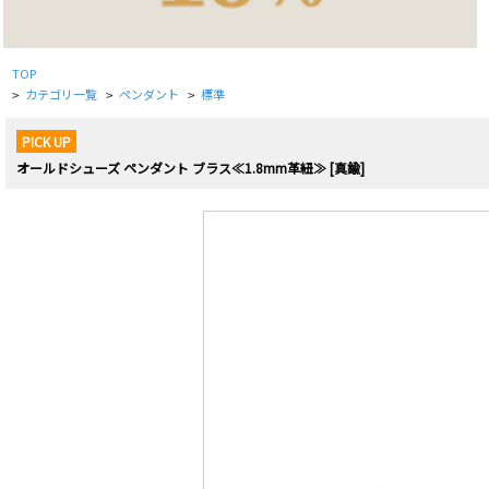
TOP
カテゴリ一覧
ペンダント
標準
>
>
>
PICK UP
オールドシューズ ペンダント ブラス≪1.8mm革紐≫ [真鍮]