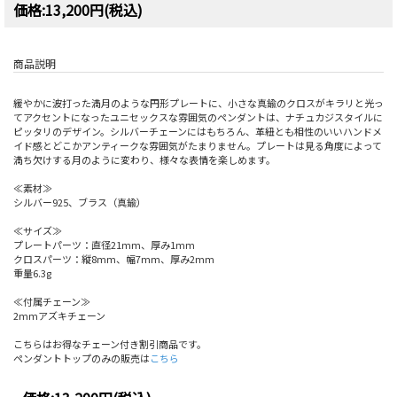
価格:13,200円(税込)
商品説明
緩やかに波打った満月のような円形プレートに、小さな真鍮のクロスがキラリと光っ
てアクセントになったユニセックスな雰囲気のペンダントは、ナチュカジスタイルに
ピッタリのデザイン。シルバーチェーンにはもちろん、革紐とも相性のいいハンドメ
イド感とどこかアンティークな雰囲気がたまりません。プレートは見る角度によって
満ち欠けする月のように変わり、様々な表情を楽しめます。
≪素材≫
シルバー925、ブラス（真鍮）
≪サイズ≫
プレートパーツ：直径21mm、厚み1mm
クロスパーツ：縦8mm、幅7mm、厚み2mm
重量6.3g
≪付属チェーン≫
2mmアズキチェーン
こちらはお得なチェーン付き割引商品です。
ペンダントトップのみの販売は
こちら