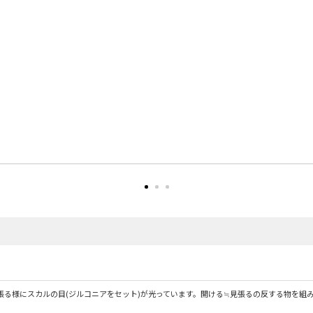
張る様にスカルの目(ジルコニアをセット)が光っています。開ける≒見張るの反する物を