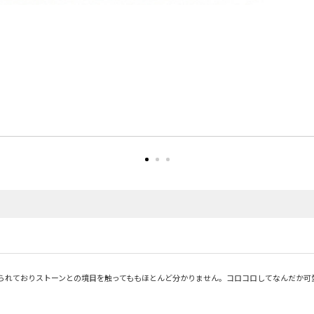
られておりストーンとの境目を触ってももほとんど分かりません。コロコロしてなんだか可