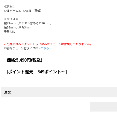
≪素材≫
シルバー925、シェル（貝殻）
≪サイズ≫
縦23mm（バチカン含めると30mm）
幅16mm、厚み3mm
重量4.8g
この商品はペンダントトップのみでチェーンは付属しておりません。
お得なチェーン付タイプは
>こちら
価格:
5,490円
(税込)
[ポイント還元 549ポイント～]
注文