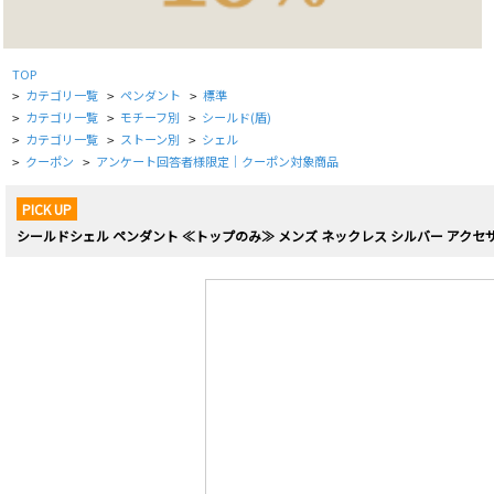
TOP
カテゴリ一覧
ペンダント
標準
>
>
>
カテゴリ一覧
モチーフ別
シールド(盾)
>
>
>
カテゴリ一覧
ストーン別
シェル
>
>
>
クーポン
アンケート回答者様限定｜クーポン対象商品
>
>
PICK UP
シールドシェル ペンダント ≪トップのみ≫ メンズ ネックレス シルバー アクセサ