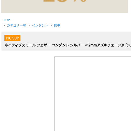
TOP
カテゴリ一覧
ペンダント
標準
>
>
>
PICK UP
ネイティブスモール フェザー ペンダント シルバー ≪2mmアズキチェーン≫ [