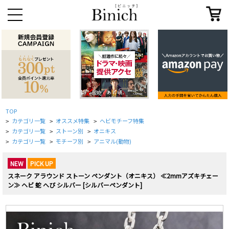
TOP
カテゴリ一覧
オススメ特集
ヘビモチーフ特集
>
>
>
カテゴリ一覧
ストーン別
オニキス
>
>
>
カテゴリ一覧
モチーフ別
アニマル(動物)
>
>
>
NEW
PICK UP
スネーク アラウンド ストーン ペンダント（オニキス） ≪2mmアズキチェー
ン≫ ヘビ 蛇 へび シルバー [シルバーペンダント]