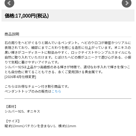
価格:17,000円(税込)
商品説明
石の周りをヘビがぐるりと囲んでいるペンダント。ヘビのウロコが緻密かつリアルに
表現されており、細部にまでこだわりを感じる造形に仕上がっています。オニキスの
黒い輝きがコーディネートに馴染みやすく、ロックテイストやシンプルスタイルにも
自然に取り入れていただけます。とぼけたヘビの顔がユニークで遊び心がある、小振
りで気軽に着けやすいアイテムです。
シルバー925は上品かつ高級感のある輝きが特徴で、適切なお手入れで輝きを保つこ
とも自分色に育てることもできる、永くご愛用頂ける貴金属です。
[2026年4月仕様変更]
こちらはお得なチェーン付き割引商品です。
ペンダントトップのみの販売は
こちら
【素材】
シルバー925、オニキス
【サイズ】
縦:約13mm(バチカンを含まない)、横:約11mm