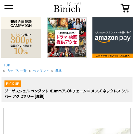
TOP
カテゴリ一覧
ペンダント
標準
>
>
>
PICK UP
ジーザスシェル ペンダント ≪3mmアズキチェーン≫ メンズ ネックレス シル
バー アクセサリー [真鍮]