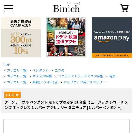
TOP
カテゴリ一覧
ペンダント
ゴツめ
>
>
>
カテゴリ一覧
オススメ特集
ミニチュアモチーフアクセ特集
音楽
>
>
>
>
カテゴリ一覧
系統(スタイル)別
ヒップホップ系アクセサリー
>
>
>
PICK UP
ターンテーブル ペンダント ≪トップのみ≫ DJ 音楽 ミュージック レコード メ
ンズ ネックレス シルバー アクセサリー ミニチュア [シルバーペンダント]