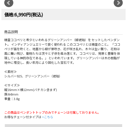
価格:6,990円(税込)
商品説明
精霊ココペリと希少といわれるグリーンアンバー（緑琥珀）を セットしたペンダン
ト。 インディアンジュエリーで良く使われる このココペリとは精霊のこと。 「ココ
ペリが笛を吹くと、地面から緑が芽吹き、花が咲き乱れ、木々は生い繁り、 花粉は
風に舞い飛び、動物たちは次々と子供を産み落とす。 ココペリは、発芽と豊穣を体
現している神的存在である。」 といわれています。 グリーンアンバーは木の樹脂が
地中に埋没し、長い年月により固化した宝石です。
≪素材≫
シルバー925、グリーンアンバー（琥珀）
≪サイズ≫
縦16mm×横12mm(バチカン含まず)
厚み8mm
重量：3.8g
この商品はペンダントトップのみでチェーンは付属しておりません。
お得なチェーン付タイプは
>こちら