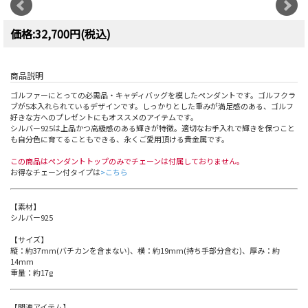
価格:32,700円(税込)
商品説明
ゴルファーにとっての必需品・キャディバッグを模したペンダントです。ゴルフクラ
ブが5本入れられているデザインです。しっかりとした重みが満足感のある、ゴルフ
好きな方へのプレゼントにもオススメのアイテムです。
シルバー925は上品かつ高級感のある輝きが特徴。適切なお手入れで輝きを保つこと
も自分色に育てることもできる、永くご愛用頂ける貴金属です。
この商品はペンダントトップのみでチェーンは付属しておりません。
お得なチェーン付タイプは
>こちら
【素材】
シルバー925
【サイズ】
縦：約37mm(バチカンを含まない)、横：約19mm(持ち手部分含む)、厚み：約
14mm
重量：約17g
【関連アイテム】