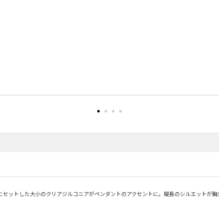
にセットした大小のクリアジルコニアがペンダントのアクセントに。縦長のシルエットが胸