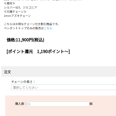
≪素材≫
シルバー925、ジルコニア
≪付属チェーン≫
2mmアズキチェーン
こちらはお得なチェーン付き割引商品です。
ペンダントトップのみの販売は
こちら
価格:
11,900円
(税込)
[ポイント還元 1,190ポイント～]
注文
チェーンの長さ：
購入数：
個