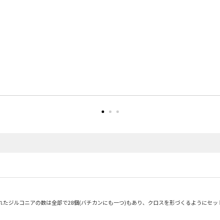
たジルコニアの数は全部で28個(バチカンにも一つ)もあり、クロスを形づくるようにセ