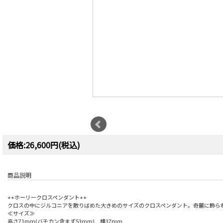
価格:26,600円(税込)
商品説明
++ホーリークロスペンダント++
クロスの中にジルコニアを散りばめた大きめのサイズのクロスペンダント。奇麗に飾られ
≪サイズ≫
高さ71mm(バチカン含まず53mm) 横37mm