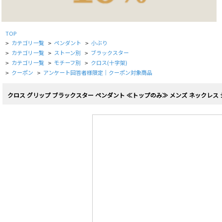
TOP
カテゴリ一覧
ペンダント
小ぶり
>
>
>
カテゴリ一覧
ストーン別
ブラックスター
>
>
>
カテゴリ一覧
モチーフ別
クロス(十字架)
>
>
>
クーポン
アンケート回答者様限定｜クーポン対象商品
>
>
クロス グリップ ブラックスター ペンダント ≪トップのみ≫ メンズ ネックレス 