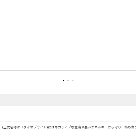
ー(正式名称は「ダイオプサイト)にはネガティブな意識や悪いエネルギーから守り、持ち主