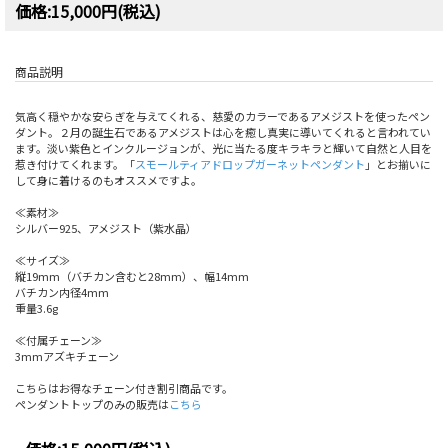
価格:15,000円(税込)
商品説明
気高く穏やかな安らぎを与えてくれる、慈愛のカラーであるアメジストを使ったペン
ダント。２月の誕生石であるアメジストは心を癒し真実に導いてくれると言われてい
ます。淡い紫色とインクルージョンが、光に当たる度キラキラと輝いて自然と人目を
惹き付けてくれます。「
スモールティアドロップガーネットペンダント
」とお揃いに
して身に着けるのもオススメですよ。
≪素材≫
シルバー925、アメジスト（紫水晶）
≪サイズ≫
縦19mm（バチカン含むと28mm）、幅14mm
バチカン内径4mm
重量3.6g
≪付属チェーン≫
3mmアズキチェーン
こちらはお得なチェーン付き割引商品です。
ペンダントトップのみの販売は
こちら