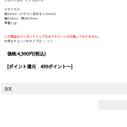
シルバー925、インカローズ
≪サイズ≫
縦15mm（バチカン含めると23mm）
幅9.5mm、厚み4.5mm
重量2.2g
この商品はペンダントトップのみでチェーンは付属しておりません。
お得なチェーン付タイプは
>こちら
価格:
4,990円
(税込)
[ポイント還元 499ポイント～]
注文