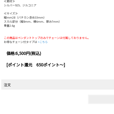
≪素材≫
シルバー925、ジルコニア
≪サイズ≫
縦mm28（バチカン含め33mm）
スカル部分（縦8mm、横6mm、厚み7mm）
重量2.6g
この商品はペンダントトップのみでチェーンは付属しておりません。
お得なチェーン付タイプは
>こちら
価格:
6,500円
(税込)
[ポイント還元 650ポイント～]
注文