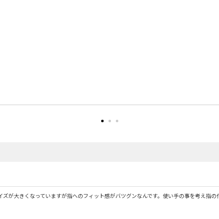
イズが大きくなっていますが指へのフィット感がバツグンなんです。使い手の事を考え指の