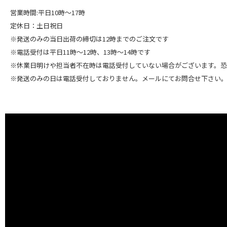
営業時間:平日10時～17時
定休日：土日祝日
※発送のみの当日出荷の締切は12時までのご注文です
※電話受付は平日11時～12時、13時～14時です
※休業日明けや担当者不在時は電話受付していない場合がございます。
※発送のみの日は電話受付しておりません。メールにてお問合せ下さい