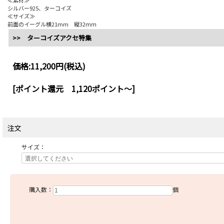
≪素材≫
シルバー925、ターコイズ
≪サイズ≫
前面のイーグル横21mm 縦32ｍｍ
>> ターコイズアクセ特集
価格:
11,200円
(税込)
[ポイント還元 1,120ポイント～]
注文
サイズ：
購入数：
個