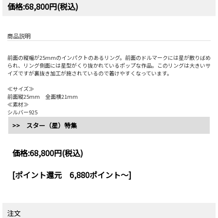
価格:68,800円(税込)
商品説明
前面の縦幅が25mmのインパクトのあるリング。前面のドルマークには星が散りばめ
られ、リング側面には星型がくり抜かれているポップな作品。このリングは大きいサ
イズですが裏抜き加工が施されているので着けやすくなっています。
≪サイズ≫
前面縦25mm 全面横21mm
≪素材≫
シルバー925
>> スター（星）特集
価格:
68,800円
(税込)
[ポイント還元 6,880ポイント～]
注文