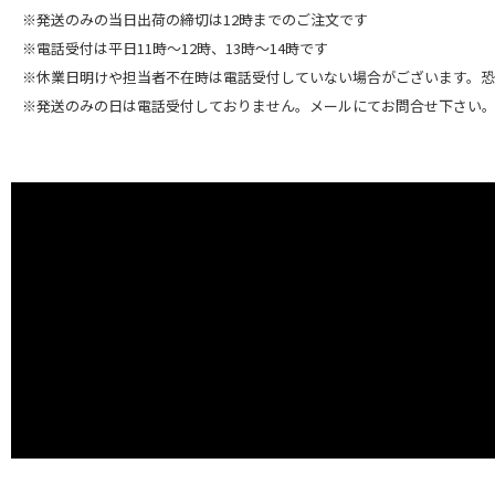
※発送のみの当日出荷の締切は12時までのご注文です
※電話受付は平日11時～12時、13時～14時です
※休業日明けや担当者不在時は電話受付していない場合がございます。
※発送のみの日は電話受付しておりません。メールにてお問合せ下さい