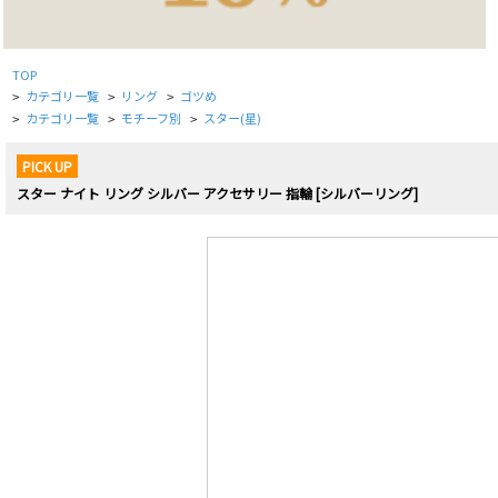
TOP
カテゴリ一覧
リング
ゴツめ
>
>
>
カテゴリ一覧
モチーフ別
スター(星)
>
>
>
PICK UP
スター ナイト リング シルバー アクセサリー 指輪 [シルバーリング]