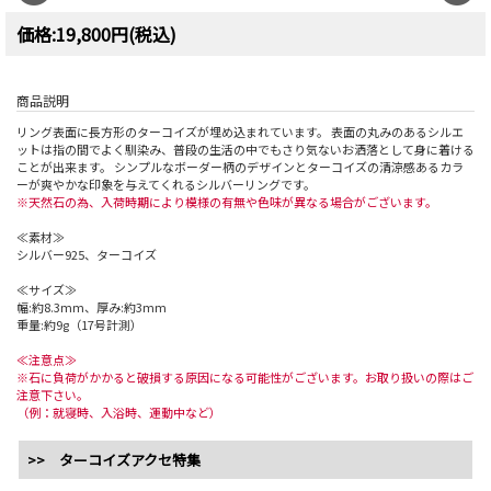
価格:19,800円(税込)
商品説明
リング表面に長方形のターコイズが埋め込まれています。 表面の丸みのあるシルエ
ットは指の間でよく馴染み、普段の生活の中でもさり気ないお洒落として身に着ける
ことが出来ます。 シンプルなボーダー柄のデザインとターコイズの清涼感あるカラ
ーが爽やかな印象を与えてくれるシルバーリングです。
※天然石の為、入荷時期により模様の有無や色味が異なる場合がございます。
≪素材≫
シルバー925、ターコイズ
≪サイズ≫
幅:約8.3mm、厚み:約3mm
重量:約9g（17号計測）
≪注意点≫
※石に負荷がかかると破損する原因になる可能性がございます。お取り扱いの際はご
注意下さい。
（例：就寝時、入浴時、運動中など）
>> ターコイズアクセ特集