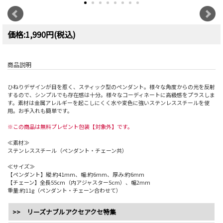
価格:1,990円(税込)
商品説明
ひねりデザインが目を惹く、スティック型のペンダント。様々な角度からの光を反射
するので、シンプルでも存在感は十分。様々なコーディネートに高級感をプラスしま
す。素材は金属アレルギーを起こしにくく水や変色に強いステンレススチールを使
用。お手入れも簡単です。
※この商品は無料プレゼント包装【対象外】です。
≪素材≫
ステンレススチール（ペンダント・チェーン共）
≪サイズ≫
【ペンダント】縦:約41mm、幅:約6mm、厚み:約6mm
【チェーン】全長55cm（内アジャスター5cm）、幅2mm
重量:約11g（ペンダント・チェーン合わせて）
>> リーズナブルアクセアクセ特集