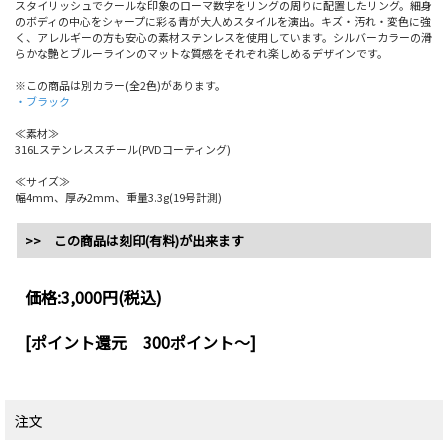
スタイリッシュでクールな印象のローマ数字をリングの周りに配置したリング。細身
のボディの中心をシャープに彩る青が大人めスタイルを演出。キズ・汚れ・変色に強
く、アレルギーの方も安心の素材ステンレスを使用しています。シルバーカラーの滑
らかな艶とブルーラインのマットな質感をそれぞれ楽しめるデザインです。
※この商品は別カラー(全2色)があります。
・ブラック
≪素材≫
316Lステンレススチール(PVDコーティング)
≪サイズ≫
幅4mm、厚み2mm、重量3.3g(19号計測)
>> この商品は刻印(有料)が出来ます
価格:
3,000円
(税込)
[ポイント還元 300ポイント～]
注文