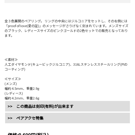
全３色展開のペアリング。 リングの中央にはジルコニアをセットし、その右側には
「proof of love(愛の証)」のメッセージがさりげなく刻まれています。メンズサイズ
のブラック、レディースサイズのピンクゴールドの2色セットでの販売となっており
ます。
≪素材≫
人工ダイヤモンド(キュービックジルコニア)、316Lステンレススチールリング(PVD
コーティング)
≪サイズ≫
(メンズ)
幅約 4.5mm、重量2.9g
(レディース)
幅約 4.2mm、重量2.6g
>> この商品は刻印(有料)が出来ます
>> ペアアクセ特集