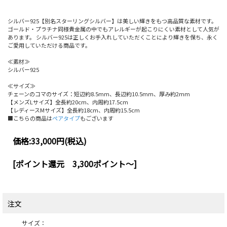
シルバー925【別名スターリングシルバー】は美しい輝きをもつ高品質な素材です。
ゴールド・プラチナ同様貴金属の中でもアレルギーが起こりにくい素材として人気が
あります。 シルバー925は正しくお手入れしていただくことにより輝きを保ち、永く
ご愛用していただける商品です。
≪素材≫
シルバー925
≪サイズ≫
チェーンのコマのサイズ：短辺約8.5mm、長辺約10.5mm、厚み約2mm
【メンズLサイズ】全長約20cm、内周約17.5cm
【レディースMサイズ】全長約18cm、内周約15.5cm
■こちらの商品は
ペアタイプ
もございます
価格:
33,000円
(税込)
[ポイント還元 3,300ポイント～]
注文
サイズ：