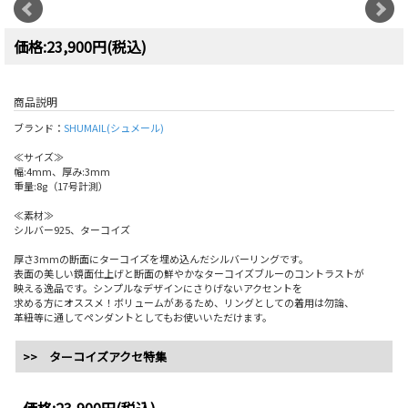
価格:23,900円(税込)
商品説明
ブランド：
SHUMAIL(シュメール)
≪サイズ≫
幅:4mm、厚み:3mm
重量:8g（17号計測）
≪素材≫
シルバー925、ターコイズ
厚さ3mmの断面にターコイズを埋め込んだシルバーリングです。
表面の美しい鏡面仕上げと断面の鮮やかなターコイズブルーのコントラストが
映える逸品です。シンプルなデザインにさりげないアクセントを
求める方にオススメ！ボリュームがあるため、リングとしての着用は勿論、
革紐等に通してペンダントとしてもお使いいただけます。
>> ターコイズアクセ特集